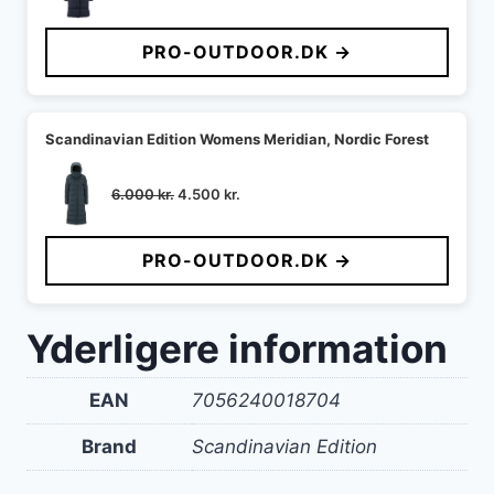
PRO-OUTDOOR.DK →
Scandinavian Edition Womens Meridian, Nordic Forest
Den
Den
6.000
kr.
4.500
kr.
oprindelige
aktuelle
pris
pris
PRO-OUTDOOR.DK →
var:
er:
6.000 kr..
4.500 kr..
Yderligere information
EAN
7056240018704
Brand
Scandinavian Edition