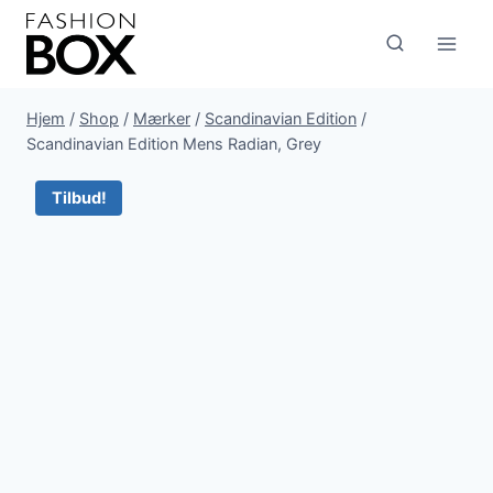
Fortsæt
til
indhold
Hjem
/
Shop
/
Mærker
/
Scandinavian Edition
/
Scandinavian Edition Mens Radian, Grey
Tilbud!