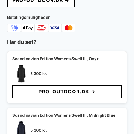
PRO-OUTDOOR.DK →
var:
er:
6.000 kr..
4.200 kr..
Betalingsmuligheder
Har du set?
Scandinavian Edition Womens Swell III, Onyx
5.300
kr.
PRO-OUTDOOR.DK →
Scandinavian Edition Womens Swell III, Midnight Blue
5.300
kr.