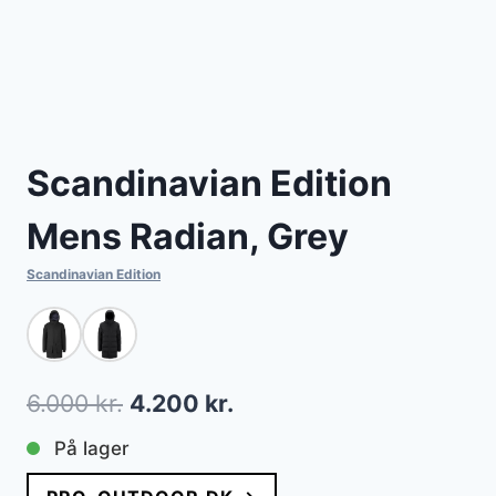
Scandinavian Edition
Mens Radian, Grey
Scandinavian Edition
Den
Den
6.000
kr.
4.200
kr.
oprindelige
aktuelle
På lager
pris
pris