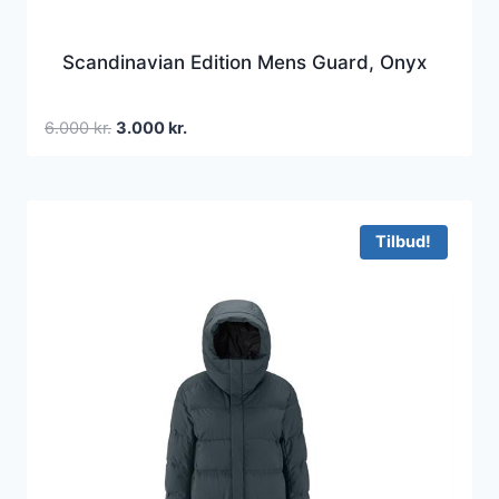
Scandinavian Edition Mens Guard, Onyx
Den
Den
6.000
kr.
3.000
kr.
oprindelige
aktuelle
pris
pris
var:
er:
6.000 kr..
3.000 kr..
Tilbud!