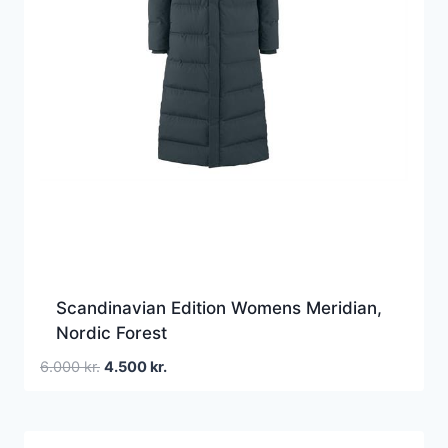
Scandinavian Edition Womens Meridian,
Nordic Forest
Den
Den
6.000
kr.
4.500
kr.
oprindelige
aktuelle
pris
pris
var:
er: