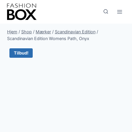
Fortsæt
til
indhold
Hjem
/
Shop
/
Mærker
/
Scandinavian Edition
/
Scandinavian Edition Womens Path, Onyx
Tilbud!