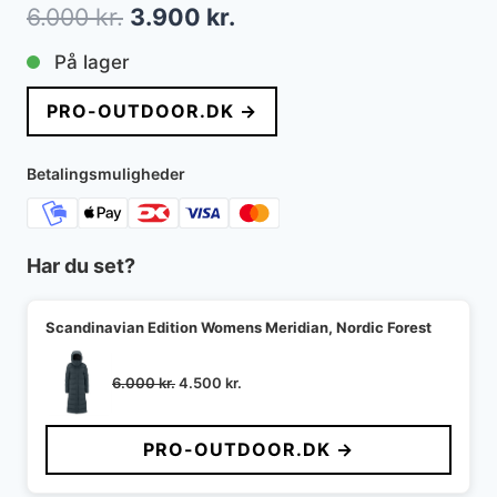
Den
Den
6.000
kr.
3.900
kr.
oprindelige
aktuelle
På lager
pris
pris
PRO-OUTDOOR.DK →
var:
er:
6.000 kr..
3.900 kr..
Betalingsmuligheder
Har du set?
Scandinavian Edition Womens Meridian, Nordic Forest
Den
Den
6.000
kr.
4.500
kr.
oprindelige
aktuelle
pris
pris
PRO-OUTDOOR.DK →
var:
er:
6.000 kr..
4.500 kr..