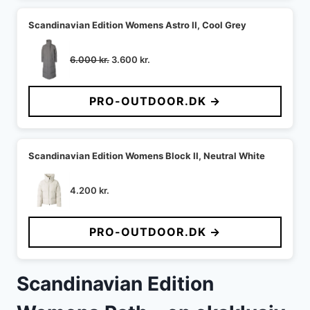
Scandinavian Edition Womens Astro II, Cool Grey
Den
Den
6.000
kr.
3.600
kr.
oprindelige
aktuelle
pris
pris
PRO-OUTDOOR.DK →
var:
er:
6.000 kr..
3.600 kr..
Scandinavian Edition Womens Block II, Neutral White
4.200
kr.
PRO-OUTDOOR.DK →
Scandinavian Edition