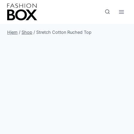
Fortsæt
til
indhold
Hjem
/
Shop
/
Stretch Cotton Ruched Top