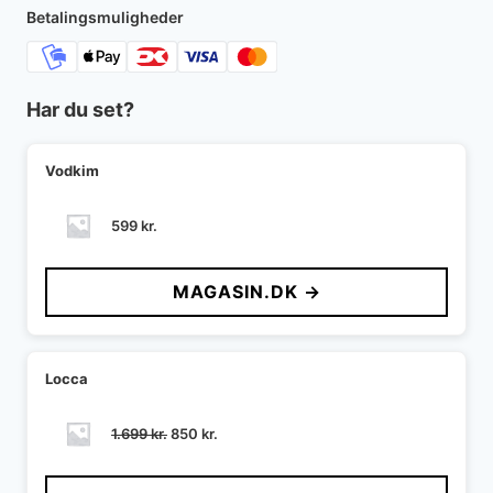
Betalingsmuligheder
Har du set?
Vodkim
599
kr.
MAGASIN.DK →
Locca
Den
Den
1.699
kr.
850
kr.
oprindelige
aktuelle
pris
pris