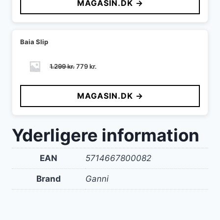
MAGASIN.DK →
var:
er:
1.699 kr..
850 kr..
Baia Slip
Den
Den
1.299
kr.
779
kr.
oprindelige
aktuelle
pris
pris
MAGASIN.DK →
var:
er:
1.299 kr..
779 kr..
Yderligere information
EAN
5714667800082
Brand
Ganni