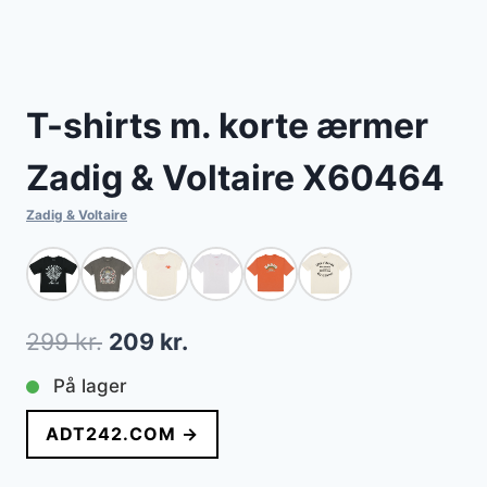
T-shirts m. korte ærmer
Zadig & Voltaire X60464
Zadig & Voltaire
Den
Den
299
kr.
209
kr.
oprindelige
aktuelle
På lager
pris
pris
ADT242.COM →
var:
er: