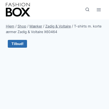
Fortsæt
til
indhold
Hjem
/
Shop
/
Mærker
/
Zadig & Voltaire
/
T-shirts m. korte
ærmer Zadig & Voltaire X60464
Tilbud!