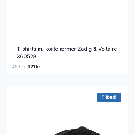
T-shirts m. korte ærmer Zadig & Voltaire
X60528
Den
Den
459
kr.
321
kr.
oprindelige
aktuelle
pris
pris
var:
er:
459 kr..
321 kr..
Tilbud!