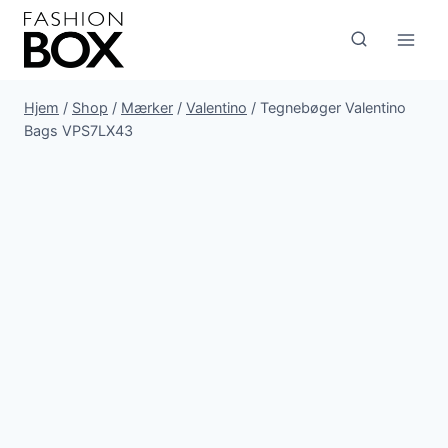
Fortsæt
til
indhold
Hjem
/
Shop
/
Mærker
/
Valentino
/
Tegnebøger Valentino
Bags VPS7LX43