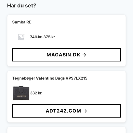
Har du set?
Samba RE
Den
Den
749
kr.
375
kr.
oprindelige
aktuelle
pris
pris
MAGASIN.DK →
var:
er:
749 kr..
375 kr..
Tegnebøger Valentino Bags VPS7LX215
382
kr.
ADT242.COM →