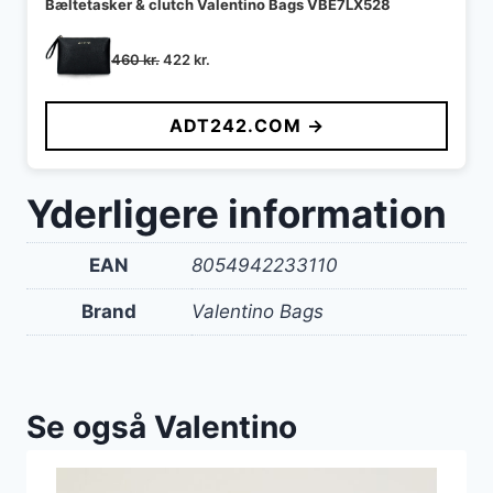
Bæltetasker & clutch Valentino Bags VBE7LX528
Den
Den
460
kr.
422
kr.
oprindelige
aktuelle
pris
pris
ADT242.COM →
var:
er:
460 kr..
422 kr..
Yderligere information
EAN
8054942233110
Brand
Valentino Bags
Se også Valentino