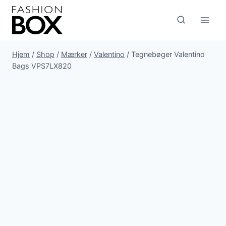
Fortsæt
til
indhold
Hjem
/
Shop
/
Mærker
/
Valentino
/
Tegnebøger Valentino
Bags VPS7LX820