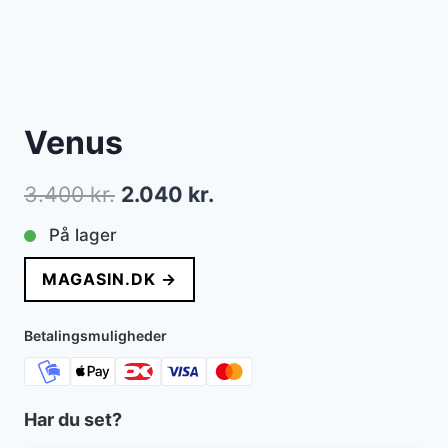
Venus
Den
Den
3.400
kr.
2.040
kr.
oprindelige
aktuelle
På lager
pris
pris
MAGASIN.DK →
var:
er:
3.400 kr..
2.040 kr..
Betalingsmuligheder
Har du set?