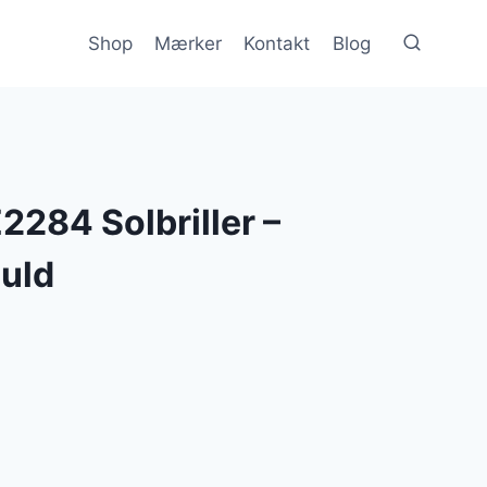
Shop
Mærker
Kontakt
Blog
284 Solbriller –
Guld
en
e
ktuelle