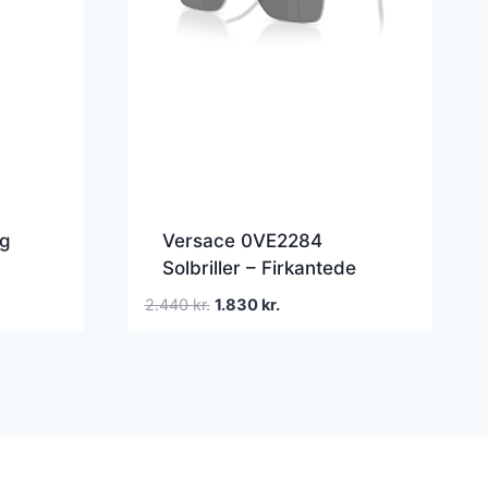
ag
Versace 0VE2284
Solbriller – Firkantede
Sølv Spejlede Linser
Den
Den
2.440
kr.
1.830
kr.
oprindelige
aktuelle
pris
pris
var:
er:
2.440 kr..
1.830 kr..