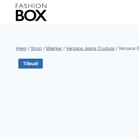
Fortsæt
til
indhold
Hjem
/
Shop
/
Mærker
/
Versace Jeans Couture
/
Versace 0
Tilbud!