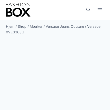
Fortsæt
til
indhold
Hjem
/
Shop
/
Mærker
/
Versace Jeans Couture
/
Versace
0VE3368U