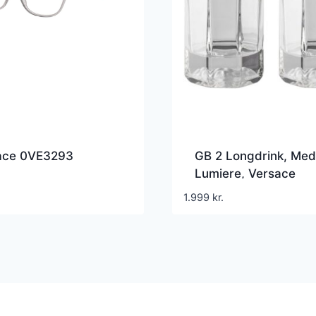
ace 0VE3293
GB 2 Longdrink, Me
Lumiere, Versace
1.999
kr.