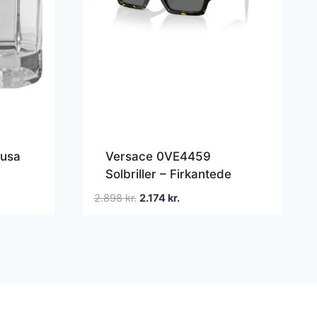
dusa
Versace 0VE4459
Solbriller – Firkantede
Skildpadde
Den
Den
2.898
kr.
2.174
kr.
oprindelige
aktuelle
pris
pris
var:
er:
2.898 kr..
2.174 kr..