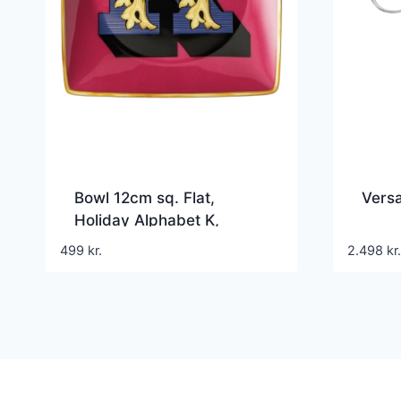
Bowl 12cm sq. Flat,
Vers
Holiday Alphabet K,
Versace
499
kr.
2.498
kr.