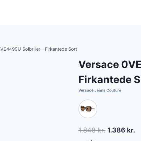
VE4499U Solbriller – Firkantede Sort
Versace 0VE
Firkantede S
Versace Jeans Couture
Den
D
1.848
kr.
1.386
kr.
oprindelig
ak