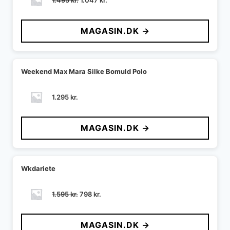
1.495
kr.
1.047
kr.
oprindelige
aktuelle
pris
pris
MAGASIN.DK →
var:
er:
1.495 kr..
1.047 kr..
Weekend Max Mara Silke Bomuld Polo
1.295
kr.
MAGASIN.DK →
Wkdariete
Den
Den
1.595
kr.
798
kr.
oprindelige
aktuelle
pris
pris
MAGASIN.DK →
var:
er: