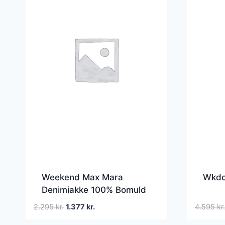
Weekend Max Mara
Wkdc
Denimjakke 100% Bomuld
Den
Den
2.295
kr.
1.377
kr.
4.595
kr.
oprindelige
aktuelle