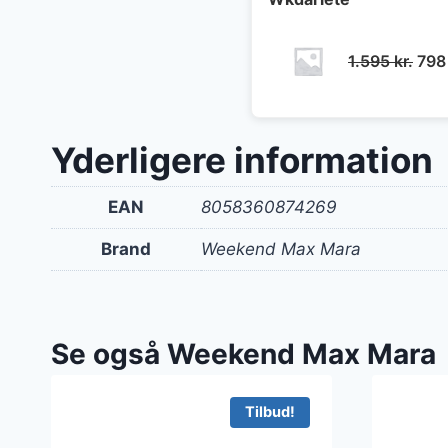
Den
1.595
kr.
79
opri
pris
var:
Yderligere information
1.59
EAN
8058360874269
Brand
Weekend Max Mara
Se også Weekend Max Mara
Tilbud!