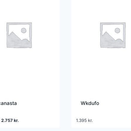
anasta
Wkdufo
Den
Den
2.757
kr.
1.395
kr.
oprindelige
aktuelle