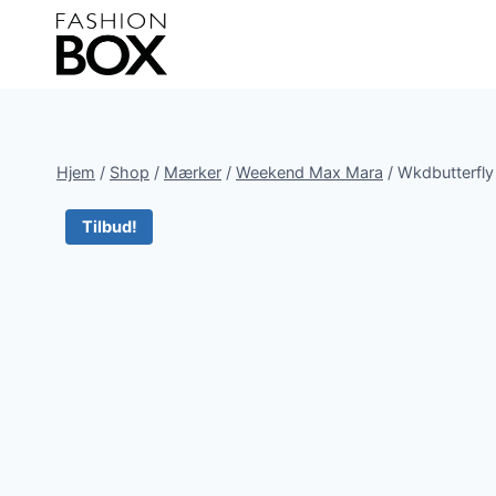
Fortsæt
til
indhold
Hjem
/
Shop
/
Mærker
/
Weekend Max Mara
/
Wkdbutterfly
Tilbud!