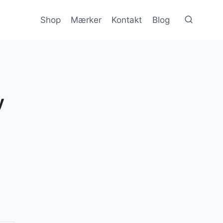
Shop
Mærker
Kontakt
Blog
y
en
e
tuelle
is
:
257 kr..