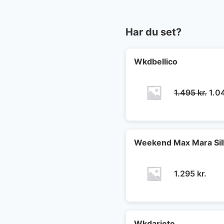
Har du set?
Wkdbellico
Den
1.495
kr.
1.0
opr
pris
var:
1.49
Weekend Max Mara Sil
1.295
kr.
Wkdariete