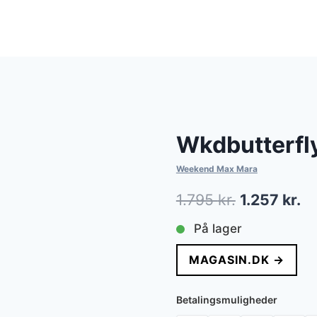
Wkdbutterfl
Weekend Max Mara
Den
D
1.795
kr.
1.257
kr.
oprindelig
ak
På lager
pris
pr
MAGASIN.DK →
var:
er
1.795 kr..
1.
Betalingsmuligheder