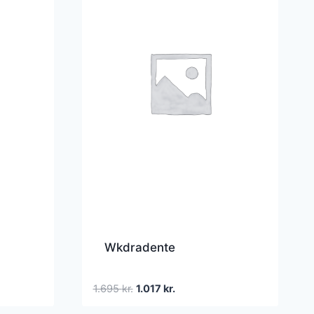
Wkdradente
Den
Den
1.695
kr.
1.017
kr.
oprindelige
aktuelle