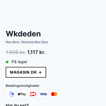
Wkdeden
Max Mara
,
Weekend Max Mara
Den
Den
1.595
kr.
1.117
kr.
oprindelige
aktuelle
På lager
pris
pris
MAGASIN.DK →
var:
er:
1.595 kr..
1.117 kr..
Betalingsmuligheder
Har du set?