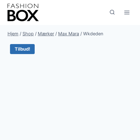
Fortsæt
til
indhold
Hjem
/
Shop
/
Mærker
/
Max Mara
/
Wkdeden
Tilbud!