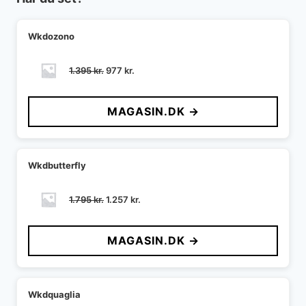
Wkdozono
Den
Den
1.395
kr.
977
kr.
oprindelige
aktuelle
pris
pris
MAGASIN.DK →
var:
er:
1.395 kr..
977 kr..
Wkdbutterfly
Den
Den
1.795
kr.
1.257
kr.
oprindelige
aktuelle
pris
pris
MAGASIN.DK →
var:
er:
1.795 kr..
1.257 kr..
Wkdquaglia