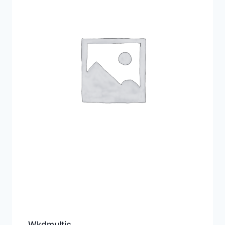
Wkdmultic