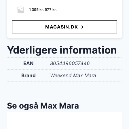
Den
Den
1.395
kr.
977
kr.
oprindelige
aktuelle
pris
pris
MAGASIN.DK →
var:
er:
1.395 kr..
977 kr..
Yderligere information
EAN
8054496057446
Brand
Weekend Max Mara
Se også Max Mara