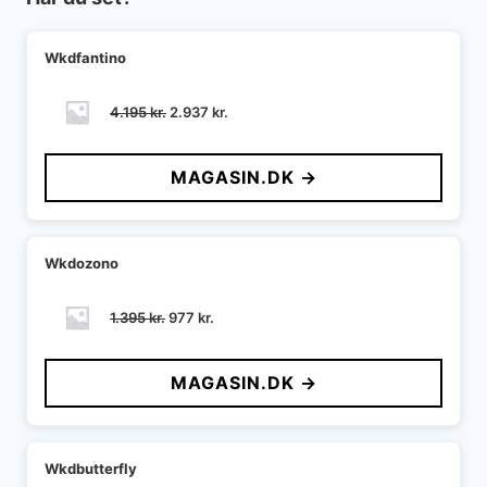
Wkdfantino
Den
Den
4.195
kr.
2.937
kr.
oprindelige
aktuelle
pris
pris
MAGASIN.DK →
var:
er:
4.195 kr..
2.937 kr..
Wkdozono
Den
Den
1.395
kr.
977
kr.
oprindelige
aktuelle
pris
pris
MAGASIN.DK →
var:
er:
1.395 kr..
977 kr..
Wkdbutterfly