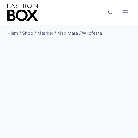
Fortsæt
til
indhold
Hjem
/
Shop
/
Mærker
/
Max Mara
/
Wkdfesta