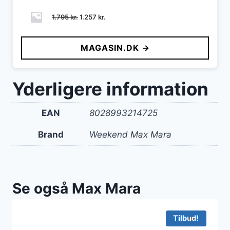
Den
Den
1.795
kr.
1.257
kr.
oprindelige
aktuelle
pris
pris
MAGASIN.DK →
var:
er:
1.795 kr..
1.257 kr..
Yderligere information
EAN
8028993214725
Brand
Weekend Max Mara
Se også Max Mara
Tilbud!