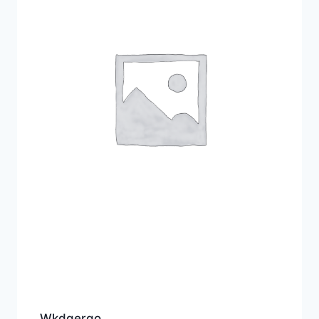
Wkdgergo