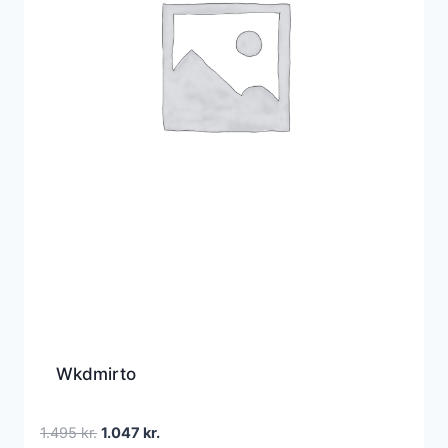
Wkdmirto
Den
Den
1.495
kr.
1.047
kr.