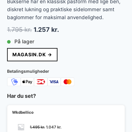
Bukserne har en klassisk pasform med lige ben,
diskret lukning og praktiske sidelommer samt
baglommer for maksimal anvendelighed.
Den
Den
1.795
kr.
1.257
kr.
oprindelige
aktuelle
På lager
pris
pris
MAGASIN.DK →
var:
er:
1.795 kr..
1.257 kr..
Betalingsmuligheder
Har du set?
Wkdbellico
Den
Den
1.495
kr.
1.047
kr.