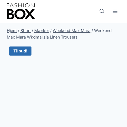
Fortsæt
til
indhold
Hjem
/
Shop
/
Mærker
/
Weekend Max Mara
/
Weekend
Max Mara Wkdmalizia Linen Trousers
Tilbud!