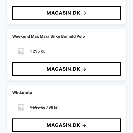
oprindelige
aktuelle
pris
pris
MAGASIN.DK →
var:
er:
1.495 kr..
1.047 kr..
Weekend Max Mara Silke Bomuld Polo
1.295
kr.
MAGASIN.DK →
Wkdariete
Den
Den
1.595
kr.
798
kr.
oprindelige
aktuelle
pris
pris
MAGASIN.DK →
var:
er:
1.595 kr..
798 kr..