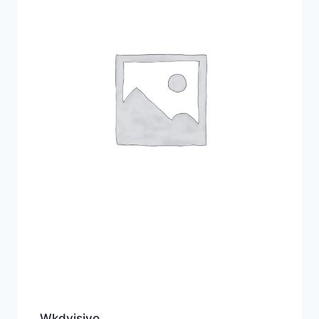
Wkdvisivo