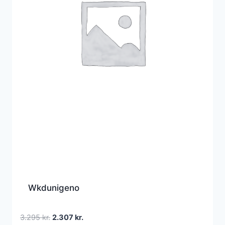
Wkdunigeno
Den
Den
3.295
kr.
2.307
kr.