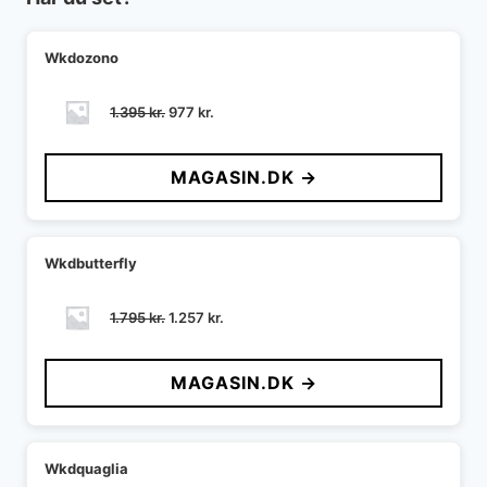
Wkdozono
Den
Den
1.395
kr.
977
kr.
oprindelige
aktuelle
pris
pris
MAGASIN.DK →
var:
er:
1.395 kr..
977 kr..
Wkdbutterfly
Den
Den
1.795
kr.
1.257
kr.
oprindelige
aktuelle
pris
pris
MAGASIN.DK →
var:
er:
1.795 kr..
1.257 kr..
Wkdquaglia