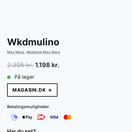
Wkdmulino
Max Mara
,
Weekend Max Mara
Den
Den
2.395
kr.
1.198
kr.
oprindelige
aktuelle
På lager
pris
pris
MAGASIN.DK →
var:
er:
2.395 kr..
1.198 kr..
Betalingsmuligheder
Har du set?