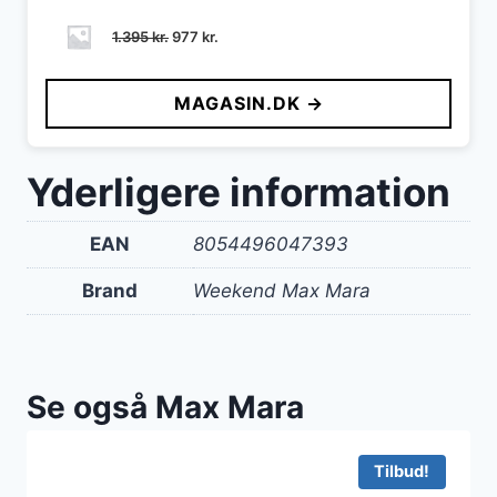
Den
Den
1.395
kr.
977
kr.
oprindelige
aktuelle
pris
pris
MAGASIN.DK →
var:
er:
1.395 kr..
977 kr..
Yderligere information
EAN
8054496047393
Brand
Weekend Max Mara
Se også Max Mara
Tilbud!