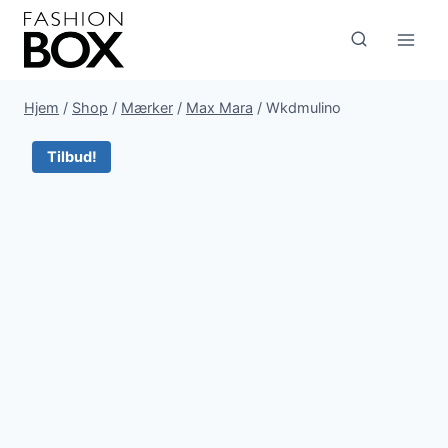
Fortsæt
til
indhold
Hjem
/
Shop
/
Mærker
/
Max Mara
/
Wkdmulino
Tilbud!