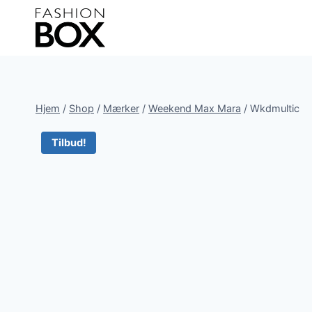
Fortsæt
til
indhold
Hjem
/
Shop
/
Mærker
/
Weekend Max Mara
/
Wkdmultic
Tilbud!