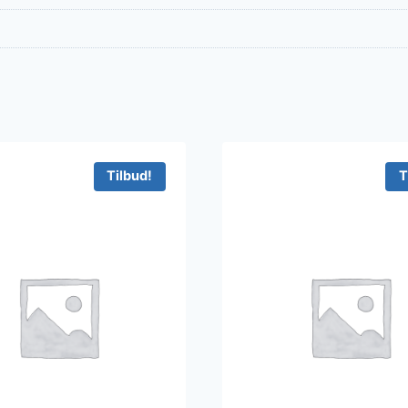
Tilbud!
T