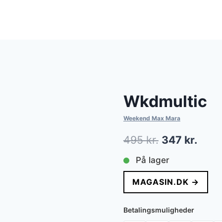
Wkdmultic
Weekend Max Mara
Den
Den
495
kr.
347
kr.
oprindelige
aktue
På lager
pris
pris
MAGASIN.DK →
var:
er:
495 kr..
347 k
Betalingsmuligheder