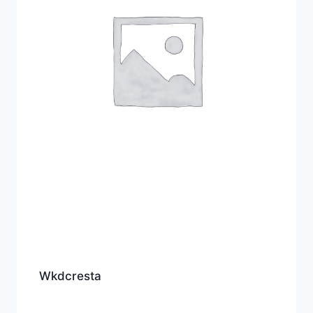
Wkdcresta