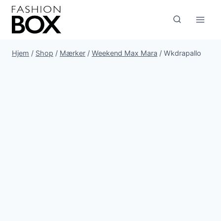
Fortsæt
til
indhold
Hjem
/
Shop
/
Mærker
/
Weekend Max Mara
/
Wkdrapallo