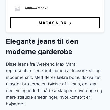
Den
Den
1.395
kr.
977
kr.
oprindelige
aktuelle
pris
pris
MAGASIN.DK →
var:
er:
1.395 kr..
977 kr..
Elegante jeans til den
moderne garderobe
Disse jeans fra Weekend Max Mara
repræsenterer en kombination af klassisk stil og
moderne snit. Med deres lækre bomuldskvalitet
tilbyder bukserne en følelse af luksus, der gør
dem velegnede til både afslappede hverdage og
mere stilfulde anledninger, hvor komfort er i
højsædet.