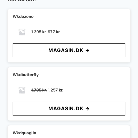
Wkdozono
Den
Den
1.395
kr.
977
kr.
oprindelige
aktuelle
pris
pris
MAGASIN.DK →
var:
er:
1.395 kr..
977 kr..
Wkdbutterfly
Den
Den
1.795
kr.
1.257
kr.
oprindelige
aktuelle
pris
pris
MAGASIN.DK →
var:
er:
1.795 kr..
1.257 kr..
Wkdquaglia