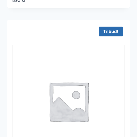
895
kr.
Tilbud!