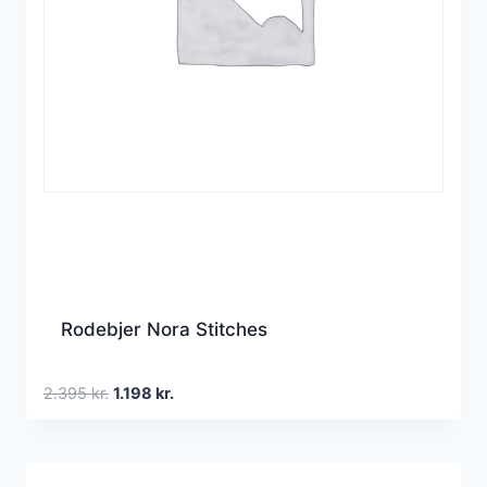
Rodebjer Nora Stitches
Den
Den
2.395
kr.
1.198
kr.
oprindelige
aktuelle
pris
pris
var:
er: