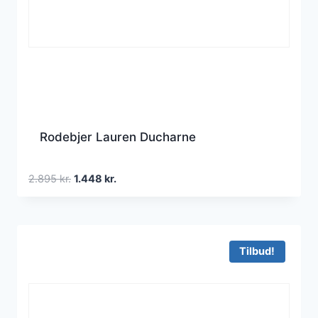
Rodebjer Lauren Ducharne
Den
Den
2.895
kr.
1.448
kr.
oprindelige
aktuelle
pris
pris
var:
er:
2.895 kr..
1.448 kr..
Tilbud!