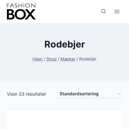
Fortsæt
til
indhold
Rodebjer
Hjem
/
Shop
/
Mærker
/
Rodebjer
Viser 33 resultater