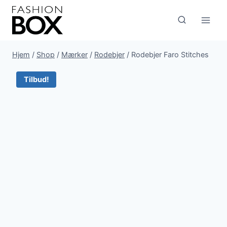
Fortsæt
til
indhold
Hjem
/
Shop
/
Mærker
/
Rodebjer
/
Rodebjer Faro Stitches
Tilbud!