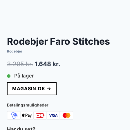
Rodebjer Faro Stitches
Rodebjer
Den
Den
3.295
kr.
1.648
kr.
oprindelige
aktuelle
På lager
pris
pris
MAGASIN.DK →
var:
er:
3.295 kr..
1.648 kr..
Betalingsmuligheder
Har du set?