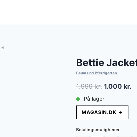
ket
Bettie Jacke
Baum und Pferdgarten
Den
D
1.999
kr.
1.000
kr.
oprindelig
a
På lager
pris
pr
MAGASIN.DK →
var:
er
1.999 kr..
1.
Betalingsmuligheder