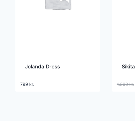
Jolanda Dress
Sikita
799
kr.
1.299
kr.