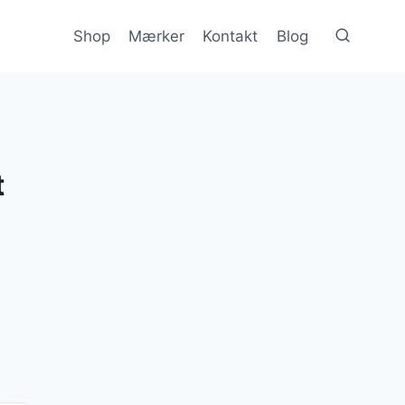
Shop
Mærker
Kontakt
Blog
t
en
e
ktuelle
is
:
000 kr..