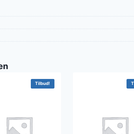
en
Tilbud!
T