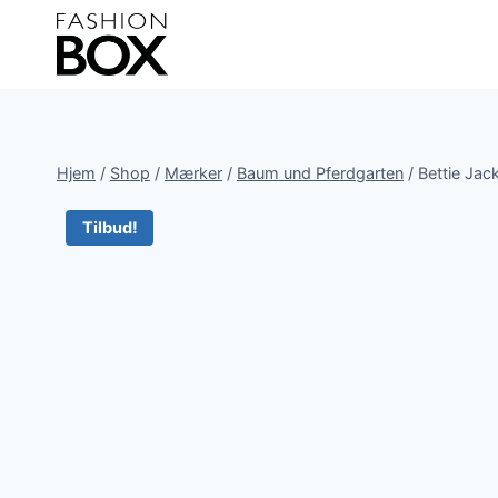
Fortsæt
til
indhold
Hjem
/
Shop
/
Mærker
/
Baum und Pferdgarten
/
Bettie Jac
Tilbud!