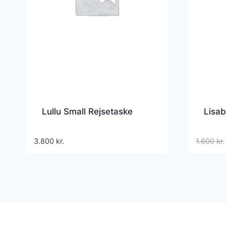
Lullu Small Rejsetaske
Lisa
3.800
kr.
1.600
kr.