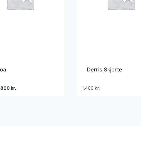
boa
Derris Skjorte
Den
Den
800
kr.
1.400
kr.
oprindelige
aktuelle
pris
pris
var:
er:
1.600 kr..
800 kr..