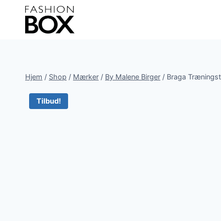
Fortsæt
til
indhold
Hjem
/
Shop
/
Mærker
/
By Malene Birger
/
Braga Trænings
Tilbud!