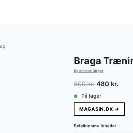
top
Braga Træni
By Malene Birger
Den
Den
800
kr.
480
kr.
oprindelige
aktue
På lager
pris
pris
MAGASIN.DK →
var:
er:
800 kr..
480 k
Betalingsmuligheder