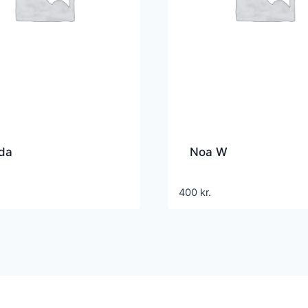
da
Noa W
400
kr.