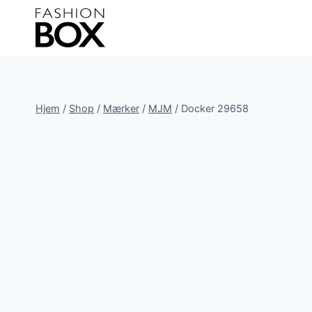
Fortsæt
til
indhold
Hjem
/
Shop
/
Mærker
/
MJM
/
Docker 29658