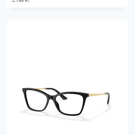
2.798
kr.