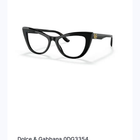
Dolce & Gabbana 0DG3354