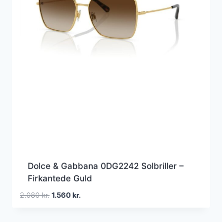
Dolce & Gabbana 0DG2242 Solbriller –
Firkantede Guld
Den
Den
2.080
kr.
1.560
kr.
oprindelige
aktuelle
pris
pris