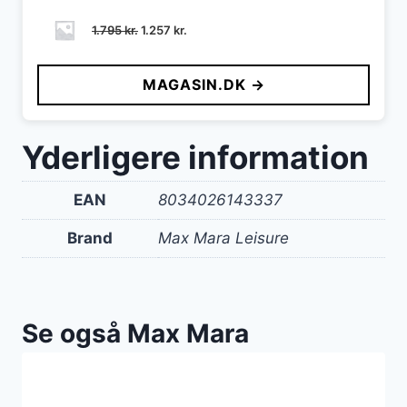
Den
Den
1.795
kr.
1.257
kr.
oprindelige
aktuelle
pris
pris
MAGASIN.DK →
var:
er:
1.795 kr..
1.257 kr..
Yderligere information
EAN
8034026143337
Brand
Max Mara Leisure
Se også Max Mara