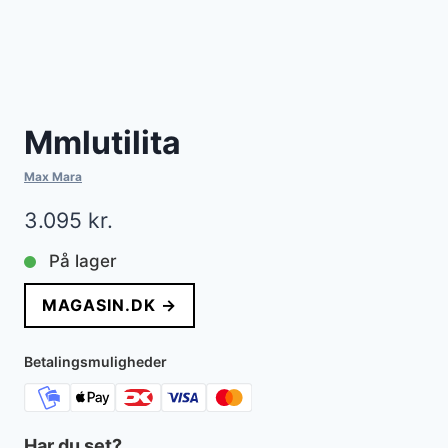
Mmlutilita
Max Mara
3.095
kr.
På lager
MAGASIN.DK →
Betalingsmuligheder
Har du set?