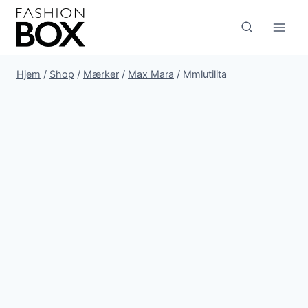
Fortsæt
til
indhold
Hjem
/
Shop
/
Mærker
/
Max Mara
/
Mmlutilita