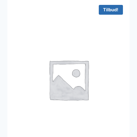
1.395 kr..
977 kr..
Tilbud!