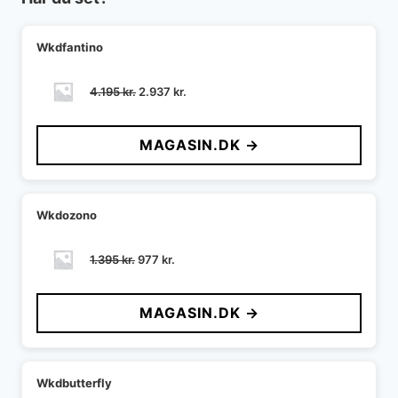
Wkdfantino
Den
Den
4.195
kr.
2.937
kr.
oprindelige
aktuelle
pris
pris
MAGASIN.DK →
var:
er:
4.195 kr..
2.937 kr..
Wkdozono
Den
Den
1.395
kr.
977
kr.
oprindelige
aktuelle
pris
pris
MAGASIN.DK →
var:
er:
1.395 kr..
977 kr..
Wkdbutterfly