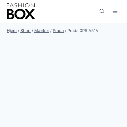
Fortsæt
til
indhold
Hjem
/
Shop
/
Mærker
/
Prada
/
Prada 0PR A51V