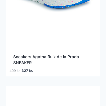
Sneakers Agatha Ruiz de la Prada
SNEAKER
Den
Den
409
kr.
327
kr.
oprindelige
aktuelle
pris
pris
var:
er:
409 kr..
327 kr..