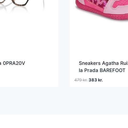
a 0PRA20V
Sneakers Agatha Rui
la Prada BAREFOOT
Den
Den
479
kr.
383
kr.
oprindelige
aktuelle
pris
pris
var:
er:
479 kr..
383 kr..