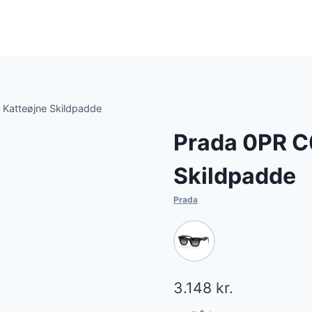
– Katteøjne Skildpadde
Prada 0PR C0
Skildpadde
Prada
3.148
kr.