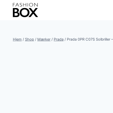
Fortsæt
til
indhold
Hjem
/
Shop
/
Mærker
/
Prada
/
Prada 0PR C07S Solbriller 