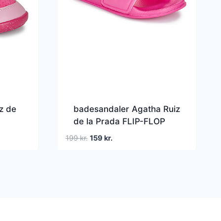
z de
badesandaler Agatha Ruiz
de la Prada FLIP-FLOP
Den
Den
199
kr.
159
kr.
oprindelige
aktuelle
pris
pris
var:
er:
199 kr..
159 kr..