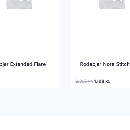
jer Extended Flare
Rodebjer Nora Stitc
Den
Den
2.395
kr.
1.198
kr.
oprindelige
aktuelle
pris
pris
var:
er:
2.395 kr..
1.198 kr..