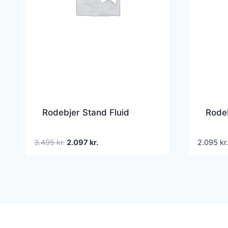
Rodebjer Stand Fluid
Rodeb
Den
Den
3.495
kr.
2.097
kr.
2.095
kr.
oprindelige
aktuelle
pris
pris
var:
er:
3.495 kr..
2.097 kr..