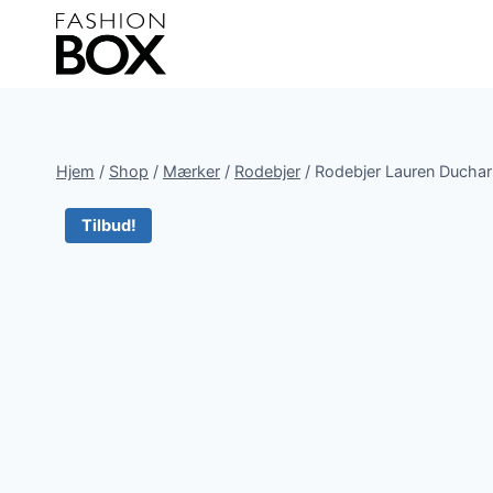
Fortsæt
til
indhold
Hjem
/
Shop
/
Mærker
/
Rodebjer
/
Rodebjer Lauren Ducha
Tilbud!