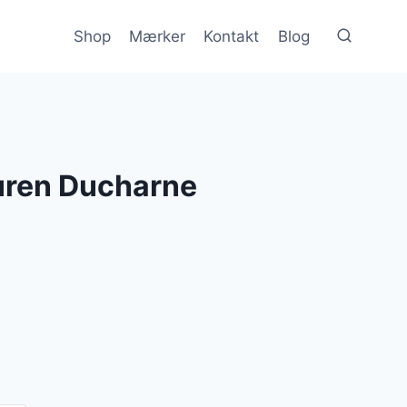
Shop
Mærker
Kontakt
Blog
uren Ducharne
en
e
ktuelle
ris
r:
.448 kr..