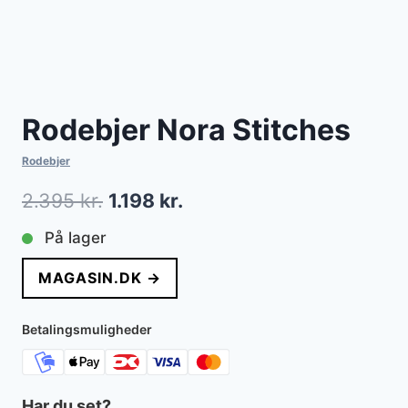
Rodebjer Nora Stitches
Rodebjer
Den
Den
2.395
kr.
1.198
kr.
oprindelige
aktuelle
På lager
pris
pris
MAGASIN.DK →
var:
er:
2.395 kr..
1.198 kr..
Betalingsmuligheder
Har du set?