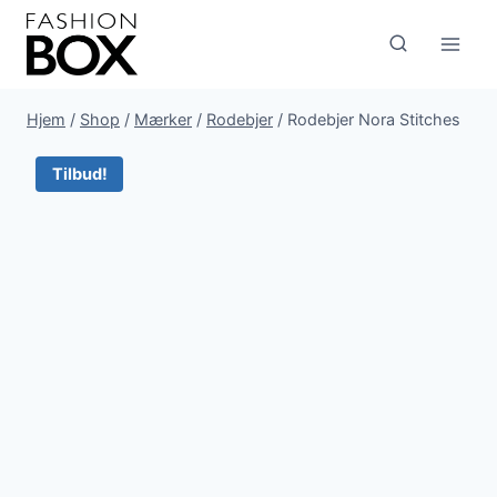
Fortsæt
til
indhold
Hjem
/
Shop
/
Mærker
/
Rodebjer
/
Rodebjer Nora Stitches
Tilbud!