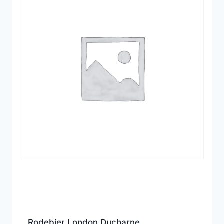
Rodebjer London Ducharne