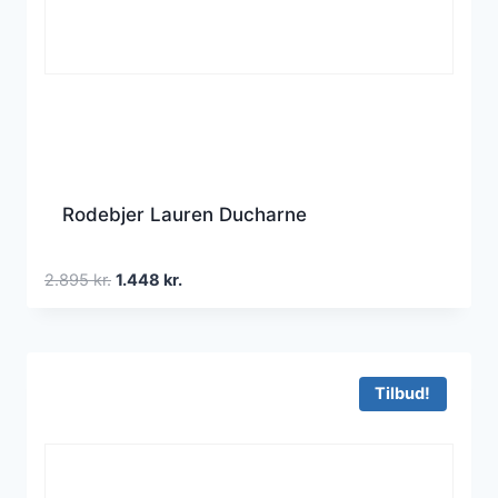
Rodebjer Lauren Ducharne
Den
Den
2.895
kr.
1.448
kr.
oprindelige
aktuelle
pris
pris
var:
er:
2.895 kr..
1.448 kr..
Tilbud!