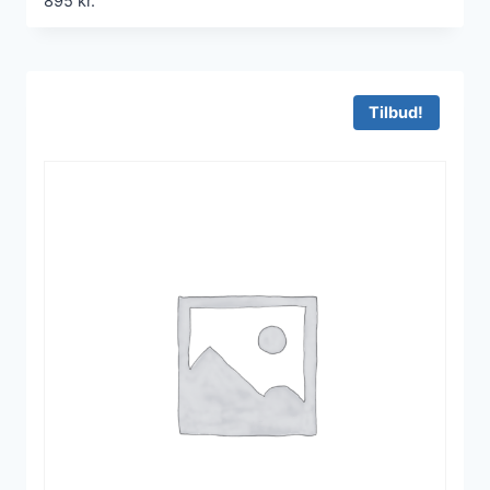
895
kr.
Tilbud!