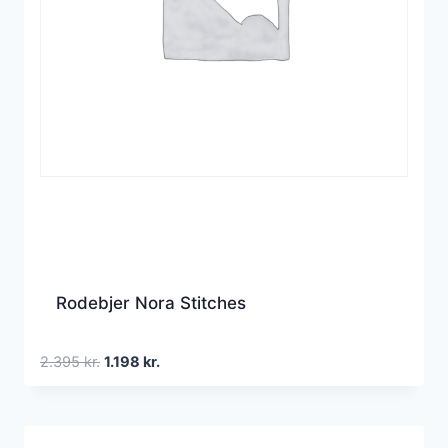
Rodebjer Nora Stitches
Den
Den
2.395
kr.
1.198
kr.
oprindelige
aktuelle
pris
pris
var:
er: