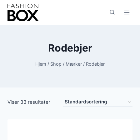
Fortsæt
til
indhold
Rodebjer
Hjem
/
Shop
/
Mærker
/
Rodebjer
Viser 33 resultater