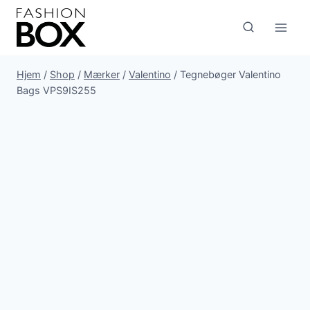
Fortsæt
til
indhold
Hjem
/
Shop
/
Mærker
/
Valentino
/
Tegnebøger Valentino
Bags VPS9IS255