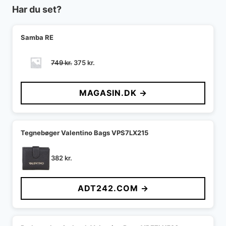
Har du set?
Samba RE
Den
Den
749
kr.
375
kr.
oprindelige
aktuelle
pris
pris
MAGASIN.DK →
var:
er:
749 kr..
375 kr..
Tegnebøger Valentino Bags VPS7LX215
382
kr.
ADT242.COM →