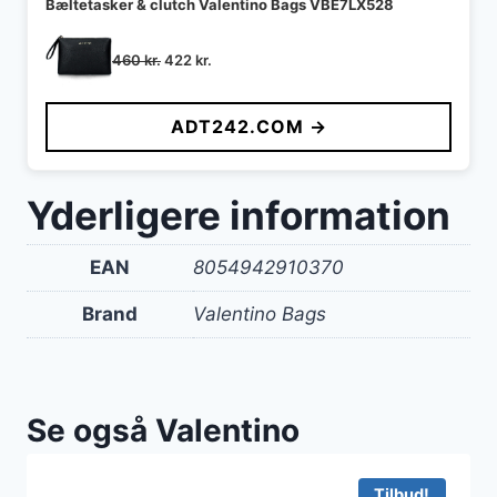
Bæltetasker & clutch Valentino Bags VBE7LX528
Den
Den
460
kr.
422
kr.
oprindelige
aktuelle
pris
pris
ADT242.COM →
var:
er:
460 kr..
422 kr..
Yderligere information
EAN
8054942910370
Brand
Valentino Bags
Se også Valentino
Tilbud!