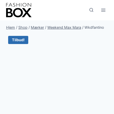
Fortsæt
til
indhold
Hjem
/
Shop
/
Mærker
/
Weekend Max Mara
/
Wkdfantino
Tilbud!