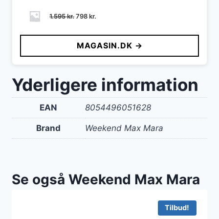
Den
Den
1.595
kr.
798
kr.
oprindelige
aktuelle
pris
pris
MAGASIN.DK →
var:
er:
1.595 kr..
798 kr..
Yderligere information
EAN
8054496051628
Brand
Weekend Max Mara
Se også Weekend Max Mara
Tilbud!