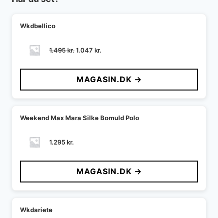
Wkdbellico
Den
Den
1.495
kr.
1.047
kr.
oprindelige
aktuelle
pris
pris
MAGASIN.DK →
var:
er:
1.495 kr..
1.047 kr..
Weekend Max Mara Silke Bomuld Polo
1.295
kr.
MAGASIN.DK →
Wkdariete