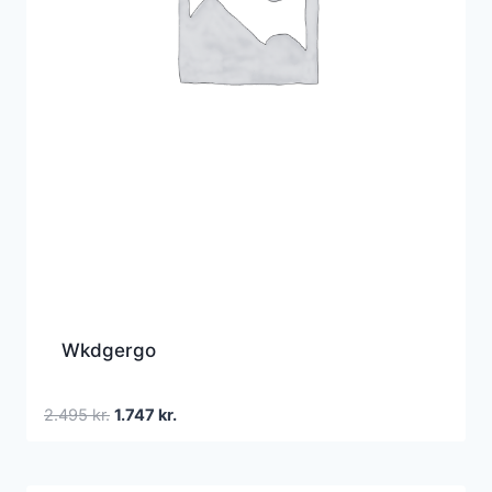
Wkdgergo
Den
Den
2.495
kr.
1.747
kr.
oprindelige
aktuelle
pris
pris
var:
er: