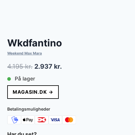
Wkdfantino
Weekend Max Mara
Den
Den
4.195
kr.
2.937
kr.
oprindelige
aktuelle
På lager
pris
pris
MAGASIN.DK →
var:
er:
4.195 kr..
2.937 kr..
Betalingsmuligheder
Har du set?