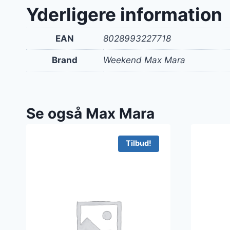
var:
Yderligere information
1.39
EAN
8028993227718
Brand
Weekend Max Mara
Se også Max Mara
Tilbud!