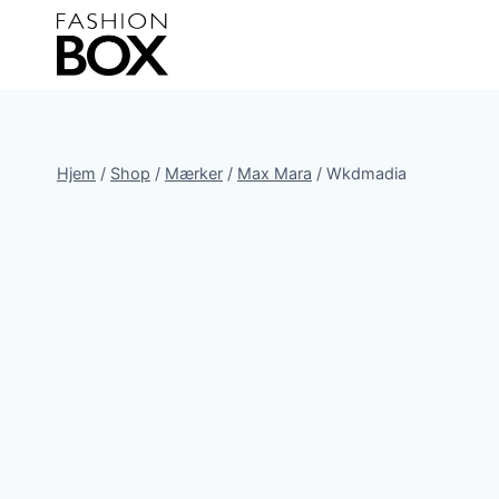
Fortsæt
til
indhold
Hjem
/
Shop
/
Mærker
/
Max Mara
/
Wkdmadia