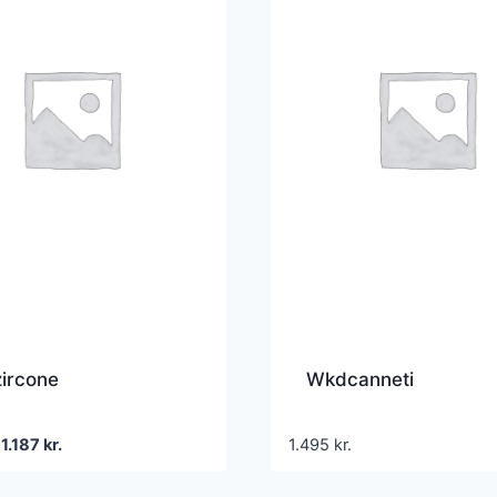
ircone
Wkdcanneti
Den
Den
1.187
kr.
1.495
kr.
oprindelige
aktuelle
pris
pris