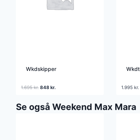
Wkdskipper
Wkdt
Den
Den
1.695
kr.
848
kr.
1.995
kr.
oprindelige
aktuelle
pris
pris
Se også Weekend Max Mara
var:
er:
1.695 kr..
848 kr..