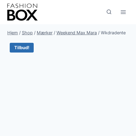
Fortsæt
til
indhold
Hjem
/
Shop
/
Mærker
/
Weekend Max Mara
/
Wkdradente
Tilbud!