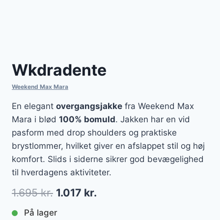
Wkdradente
Weekend Max Mara
En elegant
overgangsjakke
fra Weekend Max
Mara i blød
100% bomuld
. Jakken har en vid
pasform med drop shoulders og praktiske
brystlommer, hvilket giver en afslappet stil og høj
komfort. Slids i siderne sikrer god bevægelighed
til hverdagens aktiviteter.
Den
Den
1.695
kr.
1.017
kr.
oprindelige
aktuelle
På lager