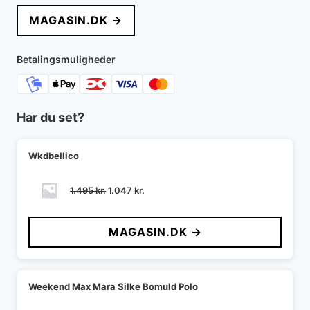
pris
pris
MAGASIN.DK →
var:
er:
1.695 kr..
1.017 kr..
Betalingsmuligheder
Har du set?
Wkdbellico
Den
Den
1.495
kr.
1.047
kr.
oprindelige
aktuelle
pris
pris
MAGASIN.DK →
var:
er:
1.495 kr..
1.047 kr..
Weekend Max Mara Silke Bomuld Polo