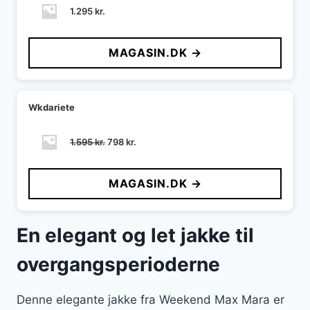
1.295
kr.
MAGASIN.DK →
Wkdariete
Den
Den
1.595
kr.
798
kr.
oprindelige
aktuelle
pris
pris
MAGASIN.DK →
var:
er:
1.595 kr..
798 kr..
En elegant og let jakke til
overgangsperioderne
Denne elegante jakke fra Weekend Max Mara er