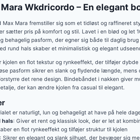
er:
Mara Wkdricordo – En elegant b
5 kr..
977 kr..
Max Mara fremstiller sig som et tidløst og raffineret sty
 sætter pris på komfort og stil. Lavet i en blød og let
 og behagelig pasform, der egner sig både til daglig brug 
d rund hals skaber et minimalistisk og elegant udseende
 kjolen en flot tekstur og rynkeeffekt, der tilføjer dybde 
 løse pasform sikrer en slank og flydende længde, mens
t forstyrre det rene design. Bindebåndet i nakken giver m
etalje, der kan ændre kjolen fra casual til elegant.
er
ialet er naturligt, lun og behageligt at have på hele dag
 hals
: Giver et rent og klassisk look, der er let at kombi
aber en flot rynkeeffekt og tilføjer struktur til kjolen
: Sikrer en elegant og slank silhuet, der bevæger sig m