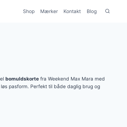
Shop
Mærker
Kontakt
Blog
bel
bomuldskorte
fra Weekend Max Mara med
 løs pasform. Perfekt til både daglig brug og
n
e
uelle
s