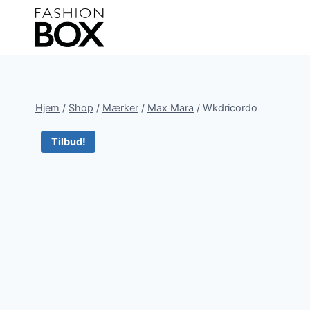
Fortsæt
til
indhold
Hjem
/
Shop
/
Mærker
/
Max Mara
/
Wkdricordo
Tilbud!