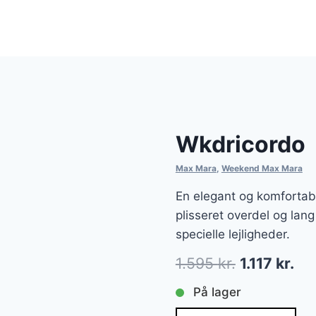
Wkdricordo
Max Mara
,
Weekend Max Mara
En elegant og komforta
plisseret overdel og lang
specielle lejligheder.
Den
De
1.595
kr.
1.117
kr.
oprindelig
akt
På lager
pris
pri