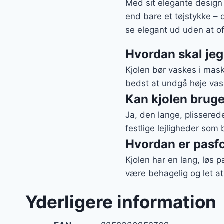
Med sit elegante design
end bare et tøjstykke – d
se elegant ud uden at of
Hvordan skal je
Kjolen bør vaskes i mas
bedst at undgå høje vask
Kan kjolen bruges
Ja, den lange, plissered
festlige lejligheder som 
Hvordan er pasf
Kjolen har en lang, løs 
være behagelig og let at
Yderligere information