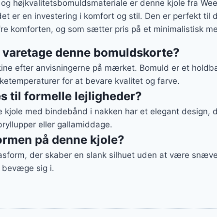
 og højkvalitetsbomuldsmateriale er denne kjole fra 
et er en investering i komfort og stil. Den er perfekt til
re komforten, og som sætter pris på et minimalistisk me
g varetage denne bomuldskorte?
kine efter anvisningerne på mærket. Bomuld er et holdba
etemperaturer for at bevare kvalitet og farve.
 til formelle lejligheder?
e kjole med bindebånd i nakken har et elegant design, de
bryllupper eller gallamiddage.
ormen på denne kjole?
pasform, der skaber en slank silhuet uden at være snæver
 bevæge sig i.