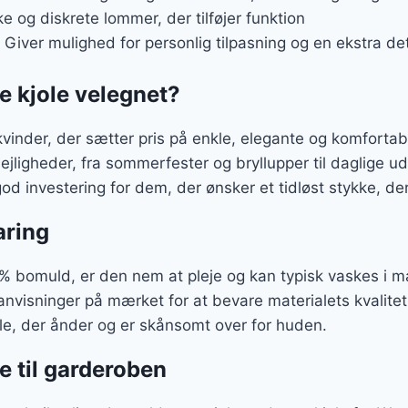
ke og diskrete lommer, der tilføjer funktion
: Giver mulighed for personlig tilpasning og en ekstra det
e kjole velegnet?
kvinder, der sætter pris på enkle, elegante og komfortabl
 lejligheder, fra sommerfester og bryllupper til daglige u
od investering for dem, der ønsker et tidløst stykke, der
aring
0% bomuld, er den nem at pleje og kan typisk vaskes i m
anvisninger på mærket for at bevare materialets kvalite
le, der ånder og er skånsomt over for huden.
se til garderoben