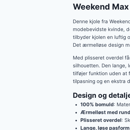
var:
Weekend Max 
1.39
Denne kjole fra Weekend 
modebevidste kvinde, der
tilbyder kjolen en luftig
Det ærmelløse design me
Med plisseret overdel får
silhouetten. Den lange,
tilføjer funktion uden a
tilpasning og en ekstra d
Design og detalj
100% bomuld
: Mater
Ærmelløst med rund
Plisseret overdel
: Sk
Lange, løse pasform