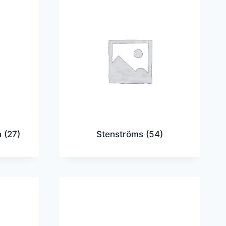
n
(27)
Stenströms
(54)