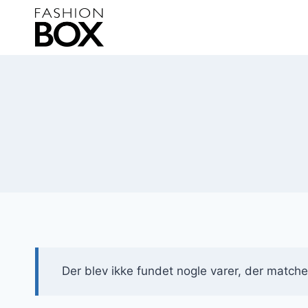
Fortsæt
til
indhold
Der blev ikke fundet nogle varer, der matcher