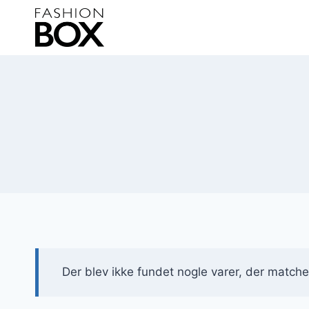
Fortsæt
til
indhold
Der blev ikke fundet nogle varer, der matcher