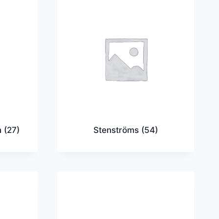
n
(27)
Stenströms
(54)