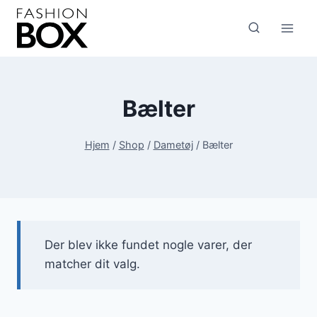
Fortsæt
til
indhold
Bælter
Hjem
/
Shop
/
Dametøj
/
Bælter
Der blev ikke fundet nogle varer, der
matcher dit valg.