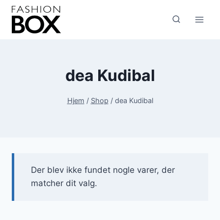
Fortsæt
til
indhold
dea Kudibal
Hjem
/
Shop
/
dea Kudibal
Der blev ikke fundet nogle varer, der
matcher dit valg.