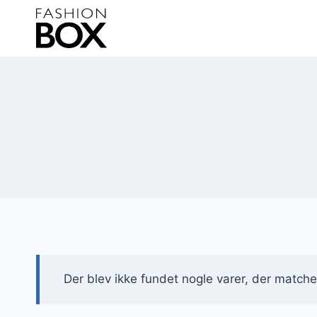
Fortsæt
til
indhold
Der blev ikke fundet nogle varer, der matcher