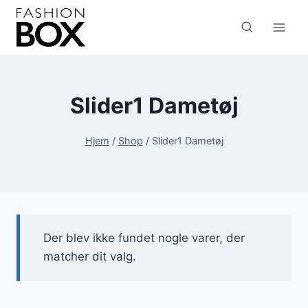
Fortsæt
til
indhold
Slider1 Dametøj
Hjem
/
Shop
/
Slider1 Dametøj
Der blev ikke fundet nogle varer, der
matcher dit valg.