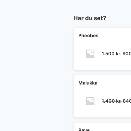
Har du set?
Pheobes
De
1.500
kr.
90
opr
pris
var:
1.50
Malukka
De
1.400
kr.
84
opr
pris
var:
1.4
Raye