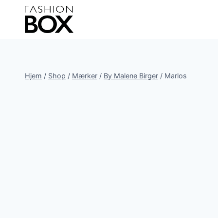
Fortsæt
til
indhold
Hjem
/
Shop
/
Mærker
/
By Malene Birger
/
Marlos