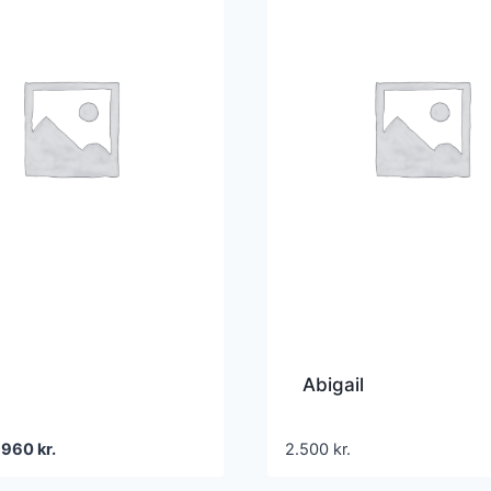
Abigail
Den
Den
960
kr.
2.500
kr.
oprindelige
aktuelle