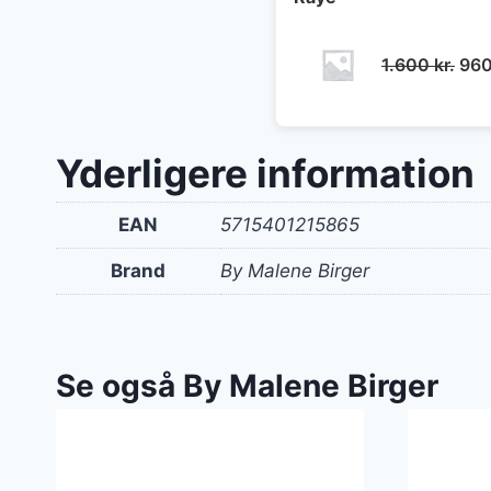
De
1.600
kr.
96
opr
pris
var:
Yderligere information
1.60
EAN
5715401215865
Brand
By Malene Birger
Se også By Malene Birger