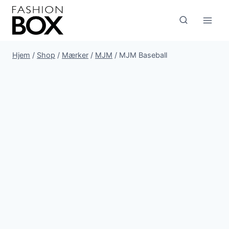
Fortsæt
til
indhold
Hjem
/
Shop
/
Mærker
/
MJM
/
MJM Baseball