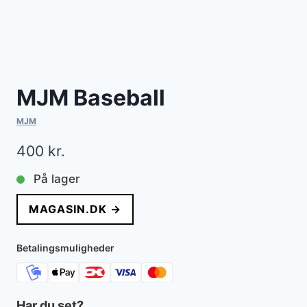
MJM Baseball
MJM
400
kr.
På lager
MAGASIN.DK →
Betalingsmuligheder
Har du set?